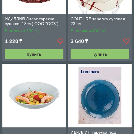
ИДИЛЛИЯ Лилак тарелка
COUTURE тарелка суповая
суповая 18см( ООО "ОСЗ")
23 см
В наличии 309 ед.
В наличии 490 ед.
1 220
3 640
₸
₸
Купить
Купить
ИДИЛЛИЯ тарелка под