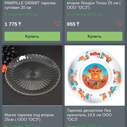
PAMPILLE GRANIT тарелка
второе Лондон Топаз 25 см (
суповая 20 см
ООО "ОСЗ")
В наличии 324 ед.
В наличии 2305 ед.
1 775
955
₸
₸
Купить
Купить
Тарелка десертная Лев
Магия тарелка под второе
хранитель 19,6 см ООО
25см ( ООО "ОСЗ")
"ОСЗ"
В наличии 1221 ед.
В наличии 1076 ед.