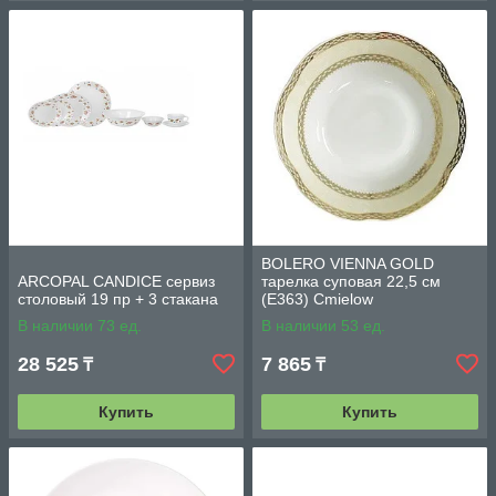
BOLERO VIENNA GOLD
ARCOPAL CANDICE сервиз
тарелка суповая 22,5 см
столовый 19 пр + 3 стакана
(E363) Cmielow
В наличии 73 ед.
В наличии 53 ед.
28 525
7 865
₸
₸
Купить
Купить