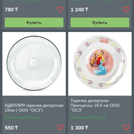
780
1 240
₸
₸
Купить
Купить
Тарелка десертная
ИДИЛЛИЯ тарелка десертная
Принцессы 19,6 см ООО
19см ( ООО "ОСЗ")
"ОСЗ"
В наличии 109 ед.
В наличии 591 ед.
550
1 300
₸
₸