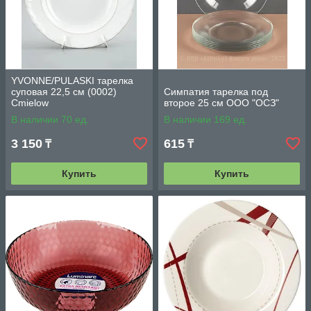
YVONNE/PULASKI тарелка
суповая 22,5 см (0002)
Симпатия тарелка под
Cmielow
второе 25 см ООО "ОСЗ"
В наличии 70 ед.
В наличии 169 ед.
3 150
615
₸
₸
Купить
Купить