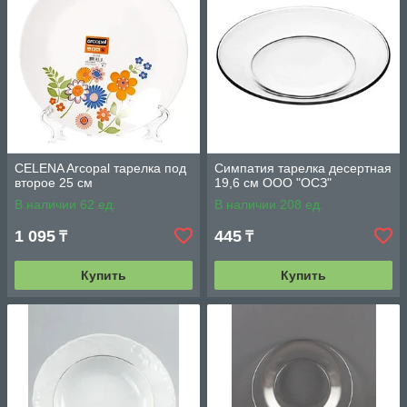
CELENA Arcopal тарелка под
Симпатия тарелка десертная
второе 25 см
19,6 см ООО "ОСЗ"
В наличии 62 ед.
В наличии 208 ед.
1 095
445
₸
₸
Купить
Купить