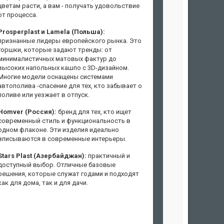
цветам расти, а вам - получать удовольствие
от процесса.
Prosperplast и Lamela (Польша):
признанные лидеры европейского рынка. Это
горшки, которые задают тренды: от
минималистичных матовых фактур до
высоких напольных кашпо с 3D-дизайном.
Многие модели оснащены системами
автополива -спасение для тех, кто забывает о
поливе или уезжает в отпуск.
Homver (Россия):
бренд для тех, кто ищет
современный стиль и функциональность в
одном флаконе. Эти изделия идеально
вписываются в современные интерьеры.
Stars Plast (Азербайджан):
практичный и
доступный выбор. Отличные базовые
решения, которые служат годами и подходят
как для дома, так и для дачи.