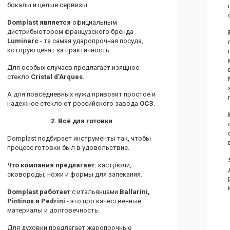
бокалы и целые сервизы.
Domplast является
официальным
дистрибьютором французского бренда
Luminarc
- та самая ударопрочная посуда,
которую ценят за практичность.
Для особых случаев предлагает изящное
стекло
Cristal d’Arques
.
А для повседневных нужд привозит простое и
надежное стекло от российского завода
ОСЗ
.
2. Всё для готовки
Domplast подбирает инструменты так, чтобы
процесс готовки был в удовольствие.
Что
компания
предлагает:
кастрюли,
сковороды, ножи и формы для запекания.
Domplast
работает
с итальянцами
Ballarini,
Pintinox и Pedrini
- это про качественные
материалы и долговечность.
Для духовки предлагает жаропрочные