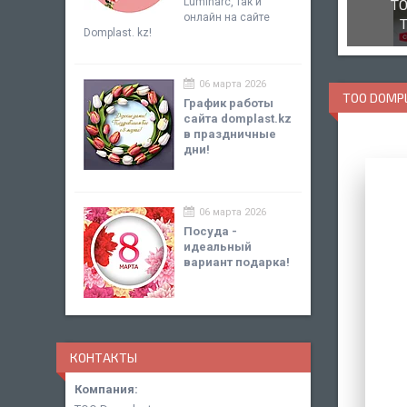
Luminarc, так и
Т
онлайн на сайте
Domplast. kz!
06 марта 2026
ТОО DOMP
График работы
сайта domplast.kz
в праздничные
дни!
06 марта 2026
Посуда -
идеальный
вариант подарка!
КОНТАКТЫ