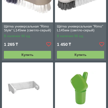
Щётка универсальная "Rimo
Щётка универсальная "Rimo"
Style" L145мм (светло-серый)
L145мм (светло-серый)
В наличии 90 ед.
В наличии 96 ед.
1 265
1 450
₸
₸
Купить
Купить