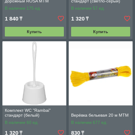
дорожный ROSA MTM
стандарт (светло-серый)
В наличии 175 ед.
В наличии 57 ед.
1 840
1 320
₸
₸
Купить
Купить
Комплект WC "Rambai"
стандарт (белый)
Верёвка бельевая 20 м MTM
В наличии 60 ед.
В наличии 677 ед.
1 320
830
₸
₸