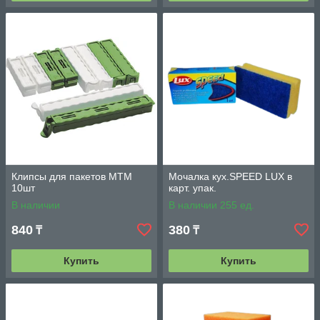
Клипсы для пакетов MTM
Мочалка кух.SPEED LUX в
10шт
карт. упак.
В наличии
В наличии 255 ед.
840
380
₸
₸
Купить
Купить