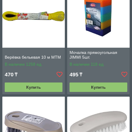
Мочалка прямоугольная
Верёвка бельевая 10 м MTM
JIMMI 5шт.
В наличии 1258 ед.
В наличии 118 ед.
470
495
₸
₸
Купить
Купить