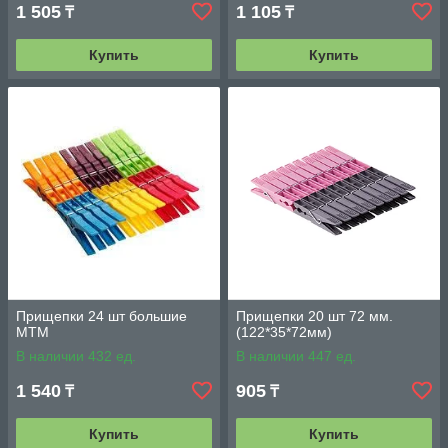
1 505
1 105
₸
₸
Купить
Купить
Прищепки 24 шт большие
Прищепки 20 шт 72 мм.
МТМ
(122*35*72мм)
В наличии 432 ед.
В наличии 447 ед.
1 540
905
₸
₸
Купить
Купить