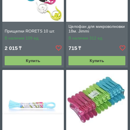
Целофан для микроволновки
Прищепки RORETS 10 шт.
18м. Jimmi
В наличии 109 ед.
В наличии 312 ед.
2 015
715
₸
₸
Купить
Купить