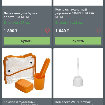
Комплект туалетный
Держатель для бумаж.
дорожный SIMPLE ROSA
полотенца МТМ
MTM
В наличии 97 ед.
В наличии 111 ед.
1 890
1 640
₸
₸
Купить
Купить
Комплект туалетный
Комплект WC "Rambai"