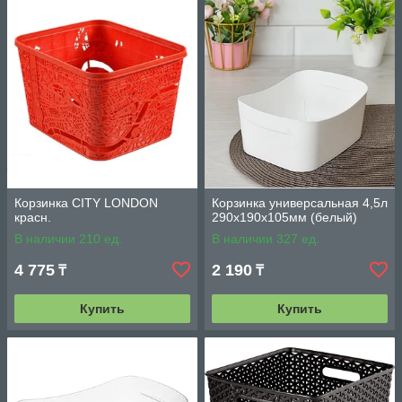
Корзинка CITY LONDON
Корзинка универсальная 4,5л
красн.
290х190х105мм (белый)
В наличии 210 ед.
В наличии 327 ед.
4 775
2 190
₸
₸
Купить
Купить