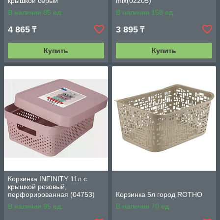
крышкой серый
mix(02205)
В наличии 85 ед.
В наличии 158 ед.
4 865
3 895
₸
₸
Купить
Купить
Корзинка INFINITY 11л с
крышкой розовый,
перфорированная (04753)
Корзинка 5л город ROTHO
В наличии 95 ед.
В наличии 70 ед.