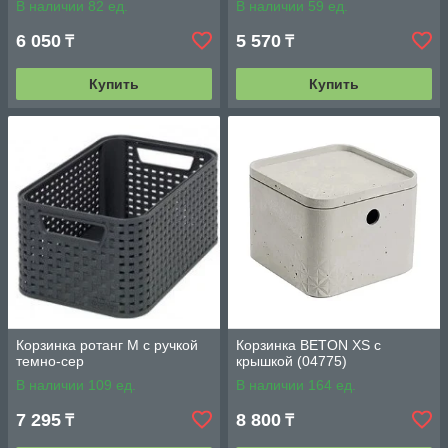
В наличии 82 ед.
В наличии 59 ед.
6 050
5 570
₸
₸
Купить
Купить
Корзинка ротанг M с ручкой
Корзинка BETON XS с
темно-сер
крышкой (04775)
В наличии 109 ед.
В наличии 164 ед.
7 295
8 800
₸
₸