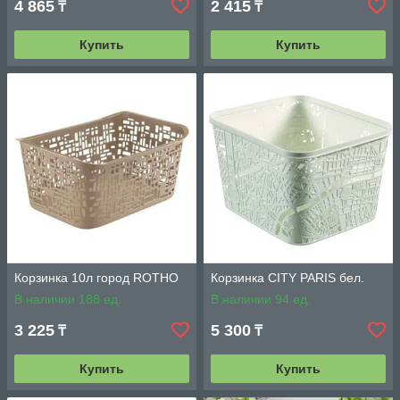
4 865
2 415
₸
₸
Купить
Купить
Корзинка 10л город ROTHO
Корзинка CITY PARIS бел.
В наличии 188 ед.
В наличии 94 ед.
3 225
5 300
₸
₸
Купить
Купить