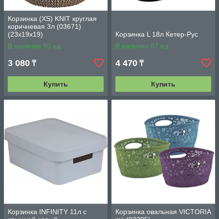
Корзинка (XS) KNIT круглая
коричневая 3л (03671)
(23х19х19)
Корзинка L 18л Кетер-Рус
В наличии 95 ед.
В наличии 87 ед.
3 080
4 470
₸
₸
Купить
Купить
Корзинка INFINITY 11л с
Корзинка овальная VICTORIA