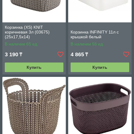
Корзинка (XS) KNIT
коричневая 3л (03675)
Корзинка INFINITY 11л с
(25х17,5х14)
крышкой белый
В наличии 65 ед.
В наличии 56 ед.
3 190
4 865
₸
₸
Купить
Купить