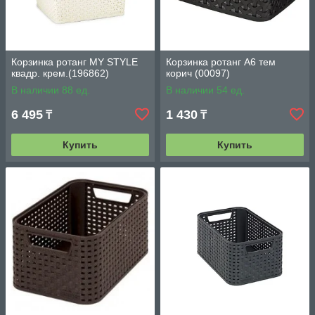
Корзинка ротанг MY STYLE
Корзинка ротанг A6 тем
квадр. крем.(196862)
корич (00097)
В наличии 88 ед.
В наличии 54 ед.
6 495
1 430
₸
₸
Купить
Купить