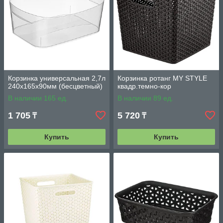
Корзинка универсальная 2,7л
Корзинка ротанг MY STYLE
240х165х90мм (бесцветный)
квадр.темно-кор
В наличии 165 ед.
В наличии 89 ед.
1 705
5 720
₸
₸
Купить
Купить