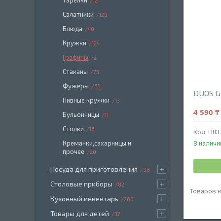
Тарелки
121
Салатники
120
Блюда
40
Кружки
124
Графины
2
Стаканы
73
Фужеры
63
DUOS G
Пивные кружки
13
4 590 ₸
Бульонницы
11
Стопки
16
H83
Креманки,сахарницы и
В наличи
прочее
20
Посуда для приготовления
98
Столовые приборы
82
Кухонный инвентарь
260
Товары для детей
32