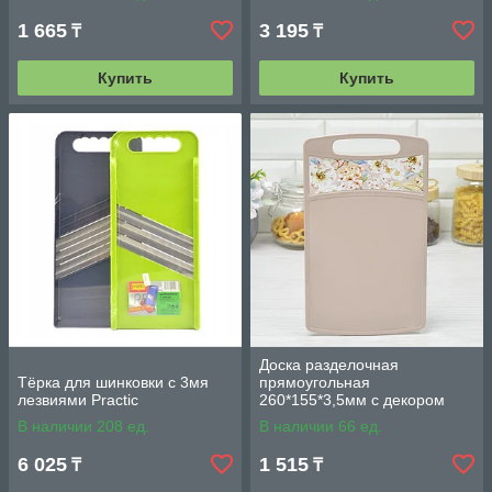
1 665
3 195
₸
₸
Купить
Купить
Доска разделочная
Тёрка для шинковки с 3мя
прямоугольная
лезвиями Practic
260*155*3,5мм с декором
(бежевый)
В наличии 208 ед.
В наличии 66 ед.
6 025
1 515
₸
₸