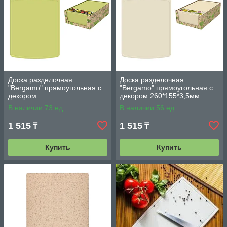
Доска разделочная
Доска разделочная
"Bergamo" прямоугольная с
"Bergamo" прямоугольная с
декором
декором 260*155*3,5мм
260*155*3,5мм(салатовый)
(светло-бежевый)
В наличии 73 ед.
В наличии 56 ед.
1 515
1 515
₸
₸
Купить
Купить