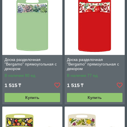
Доска разделочная
Доска разделочная
"Bergamo" прямоугольная с
"Bergamo" прямоугольная с
декором
декором
260*155*3,5мм(зеленый)
260*155*3,5мм(красный)
В наличии 80 ед.
В наличии 77 ед.
1 515
1 515
₸
₸
Купить
Купить