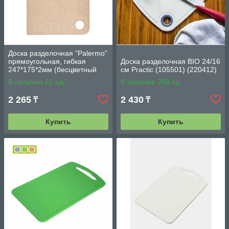
Доска разделочная "Palermo"
прямоугольная, гибкая
Доска разделочная BIO 24/16
247*175*2мм (бесцветный
см Practic (105501) (220412)
флэк)
В наличии 62 ед.
В наличии 260 ед.
2 265
2 430
₸
₸
Купить
Купить