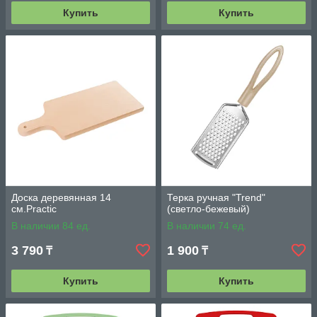
Купить
Купить
Доска деревянная 14
Терка ручная "Trend"
см.Practic
(светло-бежевый)
В наличии 84 ед.
В наличии 74 ед.
3 790
1 900
₸
₸
Купить
Купить