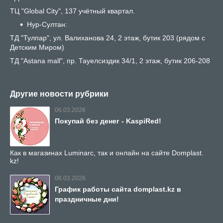
ТЦ "Global City", 137 учётный квартал.
Нур-Султан:
ТД "Тулпар", ул. Валиханова 24, 2 этаж, бутик 203 (рядом с
Детским Миром)
ТД "Astana mall", пр. Тауелсиздик 34/1, 2 этаж, бутик 206-208
Другие новости рубрики
06.03.2026
Покупай без денег - KaspiRed!
Как в магазинах Luminarc, так и онлайн на сайте Domplast.
kz!
06.03.2026
График работы сайта domplast.kz в
праздничные дни!