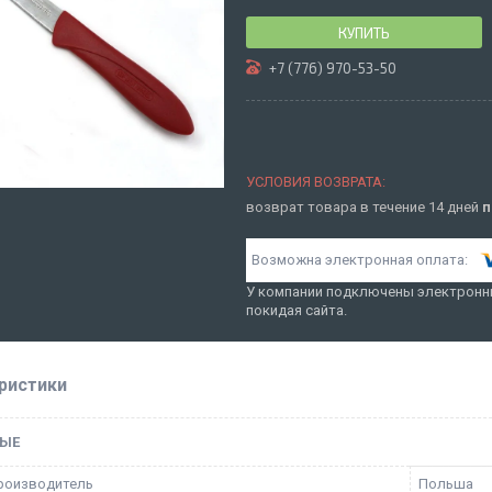
КУПИТЬ
+7 (776) 970-53-50
возврат товара в течение 14 дней
п
У компании подключены электронны
покидая сайта.
ристики
ЫЕ
роизводитель
Польша