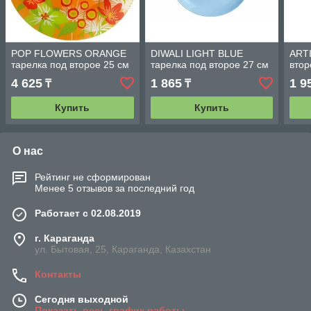
POP FLOWERS ORANGE
DIWALI LIGHT BLUE
ARTI
тарелка под второе 25 см
тарелка под второе 27 см
втор
4 625
1 865
1 9
₸
₸
Купить
Купить
О нас
Рейтинг не сформирован
Менее 5 отзывов за последний год
Работает с 02.08.2019
г. Караганда
ул. Бытовая, 25, Караганда, Казахстан
Контакты
Сегодня выходной
Показать весь график работы