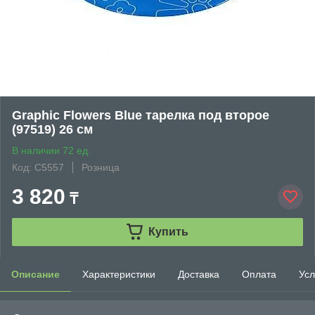
Graphic Flowers Blue тарелка под второе
(97519) 26 см
В наличии 72 ед.
Код: C5557
Розница
3 820
₸
Купить
Описание
Характеристики
Доставка
Оплата
Усл