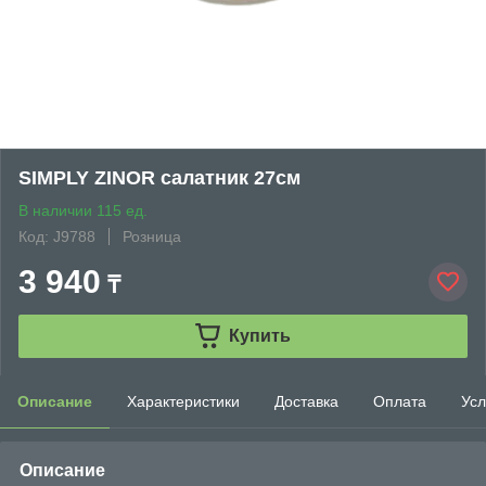
SIMPLY ZINOR салатник 27см
В наличии 115 ед.
Код: J9788
Розница
3 940
₸
Купить
Описание
Характеристики
Доставка
Оплата
Усл
Описание