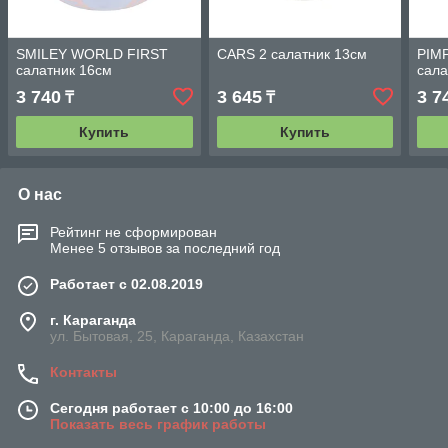
SMILEY WORLD FIRST
CARS 2 салатник 13см
PIM
салатник 16см
сала
3 740
3 645
3 7
₸
₸
Купить
Купить
О нас
Рейтинг не сформирован
Менее 5 отзывов за последний год
Работает с 02.08.2019
г. Караганда
ул. Бытовая, 25, Караганда, Казахстан
Контакты
Сегодня работает с 10:00 до 16:00
Показать весь график работы