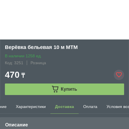
Верёвка бельевая 10 м MTM
В наличии 1258 ед.
Код: 3251
Розница
470
₸
Купить
ние
Характеристики
Доставка
Оплата
Условия во
Описание