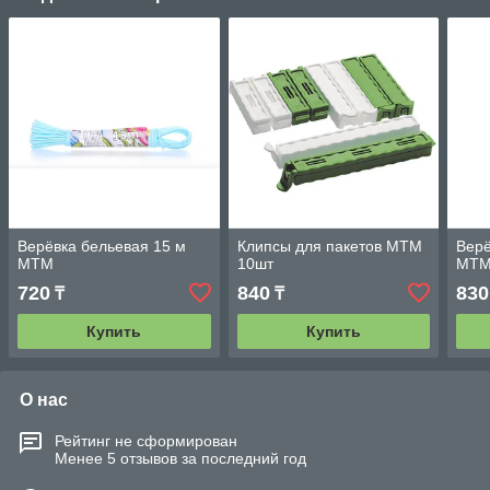
Верёвка бельевая 15 м
Клипсы для пакетов MTM
Верё
MTM
10шт
MT
720
840
830
₸
₸
Купить
Купить
О нас
Рейтинг не сформирован
Менее 5 отзывов за последний год