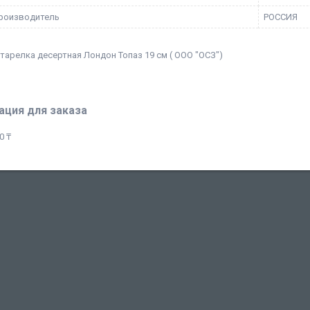
роизводитель
РОССИЯ
арелка десертная Лондон Топаз 19 см ( ООО "ОСЗ")
ция для заказа
0 ₸