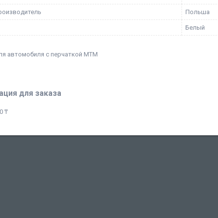
роизводитель
Польша
Белый
ля автомобиля с перчаткой MTM
ция для заказа
0 ₸