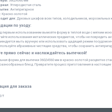
меры:
360
245
60 мм
риал:
Углеродистая сталь
ытие:
Антипригарное
:
Красно-золотой
одит для:
Духовых шкафов всех типов, холодильников, морозильных 
дации по уходу:
д первым использованием вымойте форму в теплой воде с мягким мо
гайте использования металлических предметов, чтобы не повредить ан
мендуется мыть вручную или использовать щадящий режим посудомое
спользуйте абразивные чистящие средства, чтобы сохранить антиприга
е прямо сейчас и наслаждайтесь выпечкой!
ьная форма для выпечки 360
245
60 мм в красно-золотой расцветке ст
 разнообразных блюд. Превратите процесс приготовления в настоящее 
ция для заказа
0 ₸