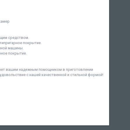
камер
ющим средством.
типригарное покрытие.
чной машины.
рное покрытие.
анет вашим надежным помощником в приготовлении
удовольствие с нашей качественной и стильной формой!