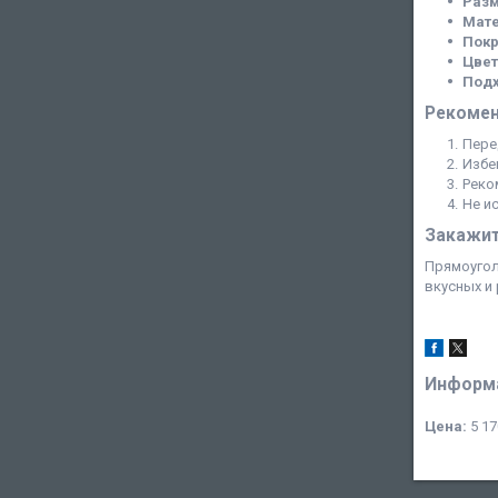
Раз
Мате
Покр
Цвет
Подх
Рекомен
Пере
Избе
Реко
Не и
Закажит
Прямоугол
вкусных и
Информа
Цена:
5 17