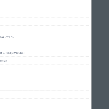
тая сталь
ли электрическая
ьная