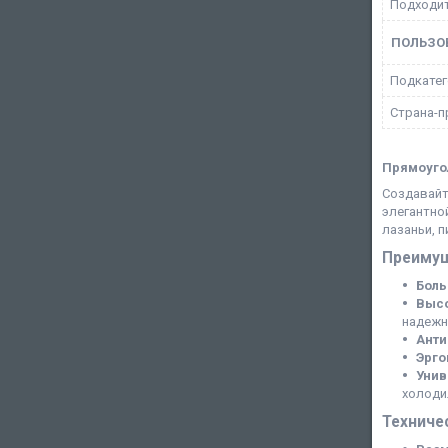
Подходит
ПОЛЬЗО
Подкатег
Страна-п
Прямоуго
Создавайт
элегантно
лазаньи, п
Преимущ
Боль
Высо
надежн
Анти
Эрго
Унив
холоди
Техниче