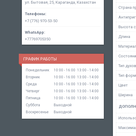
ул. Бытовая, 25, Караганда, Казахстан
Страна п
Антипри
+7 (776) 970-53-50
Высота с
Длина
+77769705350
Материа
Состоян
ГРАФИК РАБОТЫ
Тип духо
Понедельник
10:00
16:00
13:00
14:00
Тип фор
Вторник
10:00
16:00
13:00
14:00
Среда
10:00
16:00
13:00
14:00
Цвет
Четверг
10:00
16:00
13:00
14:00
Ширина
Пятница
10:00
16:00
13:00
14:00
Суббота
Выходной
ДОПОЛН
Воскресенье
Выходной
Использ
Максимал