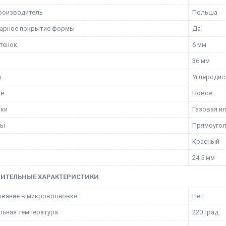
роизводитель
Польша
гарное покрытие формы
Да
тенок
6 мм
36 мм
л
Углеродис
ие
Новое
вки
Газовая и
мы
Прямоугол
Красный
24.5 мм
ИТЕЛЬНЫЕ ХАРАКТЕРИСТИКИ
ование в микроволновке
Нет
ьная температура
220 град.