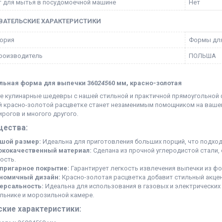
 для мытья в посудомоечной машине
Нет
ВАТЕЛЬСКИЕ ХАРАКТЕРИСТИКИ
ория
Формы для
роизводитель
ПОЛЬША
льная форма для выпечки 360
245
60 мм, красно-золотая
е кулинарные шедевры с нашей стильной и практичной прямоугольной
й красно-золотой расцветке станет незаменимым помощником на вашей
ирогов и многого другого.
ества:
шой размер:
Идеальна для приготовления больших порций, что подход
кокачественный материал:
Сделана из прочной углеродистой стали,
ость.
пригарное покрытие:
Гарантирует легкость извлечения выпечки из фо
номичный дизайн:
Красно-золотая расцветка добавит стильный акцен
ерсальность:
Идеальна для использования в газовых и электрических 
льнике и морозильной камере.
ские характеристики: