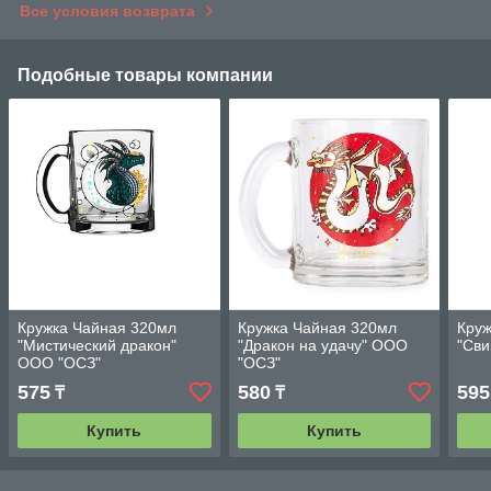
Все условия возврата
Подобные товары компании
Кружка Чайная 320мл
Кружка Чайная 320мл
Круж
"Мистический дракон"
"Дракон на удачу" ООО
"Сви
ООО "ОСЗ"
"ОСЗ"
575
580
595
₸
₸
Купить
Купить