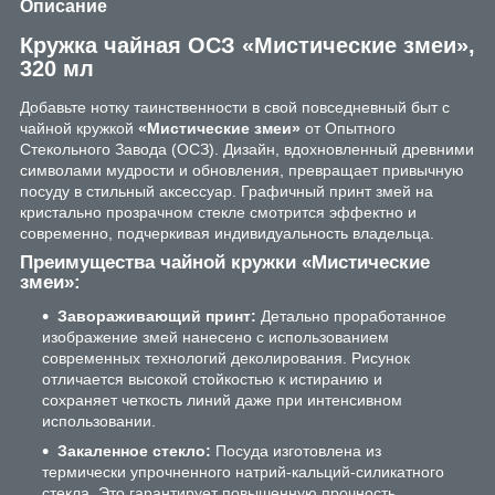
Описание
Кружка чайная ОСЗ «Мистические змеи»,
320 мл
Добавьте нотку таинственности в свой повседневный быт с
чайной кружкой
«Мистические змеи»
от Опытного
Стекольного Завода (ОСЗ). Дизайн, вдохновленный древними
символами мудрости и обновления, превращает привычную
посуду в стильный аксессуар. Графичный принт змей на
кристально прозрачном стекле смотрится эффектно и
современно, подчеркивая индивидуальность владельца.
Преимущества чайной кружки «Мистические
змеи»:
Завораживающий принт:
Детально проработанное
изображение змей нанесено с использованием
современных технологий деколирования. Рисунок
отличается высокой стойкостью к истиранию и
сохраняет четкость линий даже при интенсивном
использовании.
Закаленное стекло:
Посуда изготовлена из
термически упрочненного натрий-кальций-силикатного
стекла. Это гарантирует повышенную прочность,