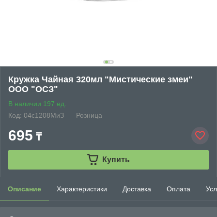
Кружка Чайная 320мл "Мистические змеи"
ООО "ОСЗ"
В наличии 197 ед.
Код: 04с1208МиЗ
Розница
695
₸
Купить
Описание
Характеристики
Доставка
Оплата
Усл