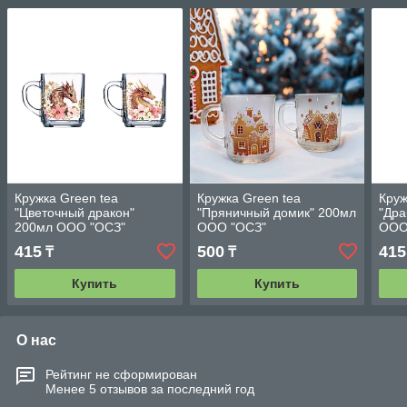
Кружка Green tea
Кружка Green tea
Круж
"Цветочный дракон"
"Пряничный домик" 200мл
"Дра
200мл ООО "ОСЗ"
ООО "ОСЗ"
ООО
415
500
415
₸
₸
Купить
Купить
О нас
Рейтинг не сформирован
Менее 5 отзывов за последний год