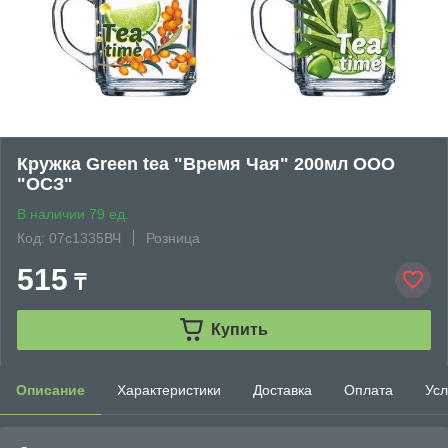
Кружка Green tea "Время Чая" 200мл ООО
"ОСЗ"
В наличии 79 ед.
Код: 07с1335ВЧ
Розница
515
₸
Купить
Описание
Характеристики
Доставка
Оплата
Усл