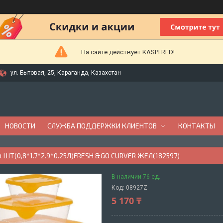
На сайте действует KASPI RED!
ул. Бытовая, 25, Караганда, Казахстан
НОВОСТИ
СЛУЖБА ПОДДЕРЖКИ КЛИЕНТОВ
КОНТАКТЫ
 ШТ(0,8*1.7*2.9*0.25Л)FRESH &GO CURVER ЖЕЛ(182597)
В наличии 76 ед.
Код:
08927Z
5 170 ₸