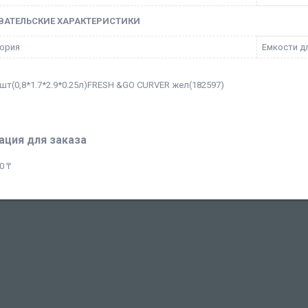
ВАТЕЛЬСКИЕ ХАРАКТЕРИСТИКИ
ория
Емкости д
 шт(0,8*1.7*2.9*0.25л)FRESH &GO CURVER жел(182597)
ция для заказа
0 ₸