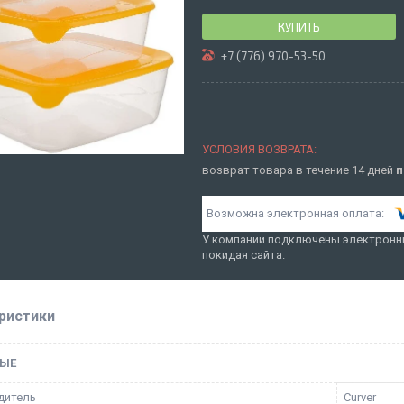
КУПИТЬ
+7 (776) 970-53-50
возврат товара в течение 14 дней
п
У компании подключены электронны
покидая сайта.
ристики
ЫЕ
дитель
Curver