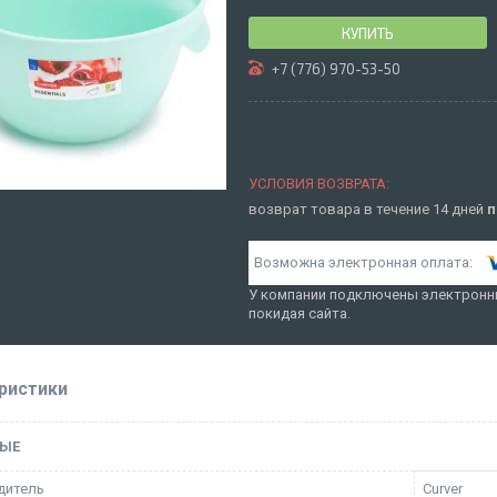
КУПИТЬ
+7 (776) 970-53-50
возврат товара в течение 14 дней
п
У компании подключены электронны
покидая сайта.
ристики
ЫЕ
дитель
Curver