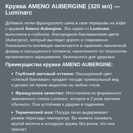
Кружка AMENO AUBERGINE (320 мл) —
Luminarc
Добавьте нотки французского шика в свои перерывы на кофе
с кружкой
Ameno Aubergine
. Эта серия от
Luminarc
выполнена в глубоком, благородном баклажановом цвете
(Aubergine), который выглядит дорого и современно.
Уникальность коллекции заключается в гармонии лаконичной
формы и насыщенного пигмента, нанесенного по технологии
органического окрашивания, безопасного для здоровья.
Преимущества кружки AMENO AUBERGINE:
Глубокий матовый оттенок:
Насыщенный цвет
«спелый баклажан» придает посуде премиальный вид
и делает её ярким акцентом на любом столе.
Французское качество:
Изготовлена из фирменного
закаленного стекла Luminarc, которое в 3 раза прочнее
обычного. Она устойчива к ударам и падениям.
Термический шок:
Посуда легко выдерживает
резкие перепады температур. Вы можете наливать
крутой кипяток в холодную кружку без риска, что она
треснет.