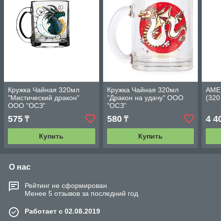
Кружка Чайная 320мл
Кружка Чайная 320мл
AME
"Мистический дракон"
"Дракон на удачу" ООО
(320
ООО "ОСЗ"
"ОСЗ"
575
580
4 4
₸
₸
Купить
Купить
О нас
Рейтинг не сформирован
Менее 5 отзывов за последний год
Работает с 02.08.2019