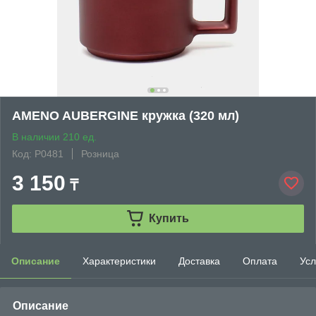
AMENO AUBERGINE кружка (320 мл)
В наличии 210 ед.
Код: P0481
Розница
3 150
₸
Купить
Описание
Характеристики
Доставка
Оплата
Усл
Описание