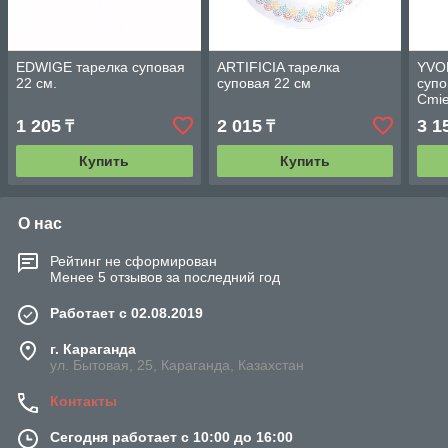
EDWIGE тарелка суповая
ARTIFICIA тарелка
YVO
22 см.
суповая 22 см
супо
Cmi
1 205
2 015
3 1
₸
₸
Купить
Купить
О нас
Рейтинг не сформирован
Менее 5 отзывов за последний год
Работает с 02.08.2019
г. Караганда
ул. Бытовая, 25, Караганда, Казахстан
Контакты
Сегодня работает с 10:00 до 16:00