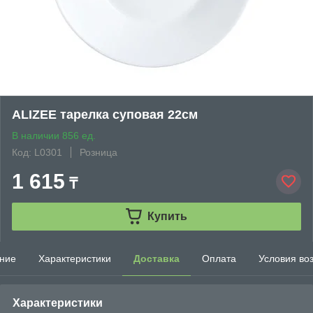
ALIZEE тарелка суповая 22см
В наличии 856 ед.
Код: L0301
Розница
1 615
₸
Купить
ние
Характеристики
Доставка
Оплата
Условия во
Характеристики