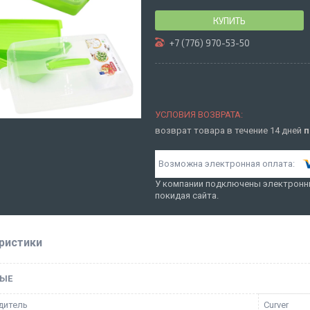
КУПИТЬ
+7 (776) 970-53-50
возврат товара в течение 14 дней
п
У компании подключены электронны
покидая сайта.
ристики
ЫЕ
дитель
Curver