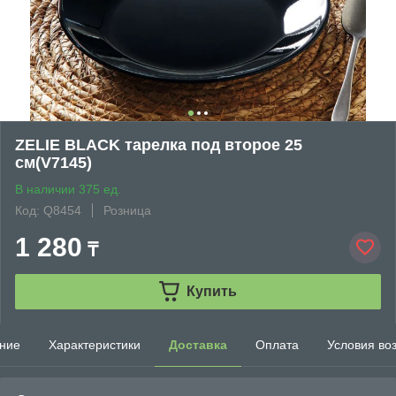
ZELIE BLACK тарелка под второе 25
см(V7145)
В наличии 375 ед.
Код: Q8454
Розница
1 280
₸
Купить
ние
Характеристики
Доставка
Оплата
Условия во