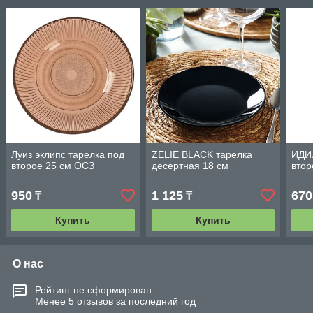
Луиз эклипс тарелка под
ZELIE BLACK тарелка
ИДИ
второе 25 см ОСЗ
десертная 18 см
втор
950
1 125
670
₸
₸
Купить
Купить
О нас
Рейтинг не сформирован
Менее 5 отзывов за последний год