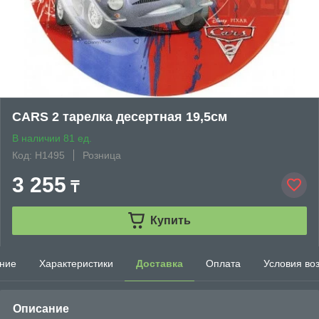
CARS 2 тарелка десертная 19,5см
В наличии 81 ед.
Код: H1495
Розница
3 255
₸
Купить
ние
Характеристики
Доставка
Оплата
Условия во
Описание