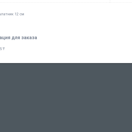
латник 12 см
ция для заказа
5 ₸