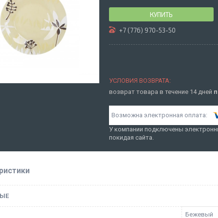
КУПИТЬ
+7 (776) 970-53-50
возврат товара в течение 14 дней
п
У компании подключены электронны
покидая сайта.
ристики
ЫЕ
Бежевый