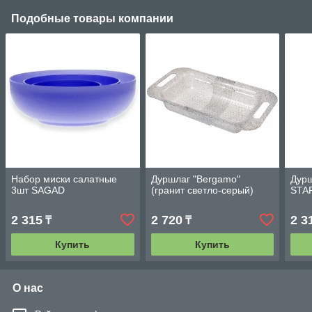
Подобные товары компании
Набор миски салатные
Дуршлаг "Bergamo"
Дурш
3шт SAGAD
(гранит светло-серый)
STA
2 315
2 720
2 3
₸
₸
Купить
Купить
О нас