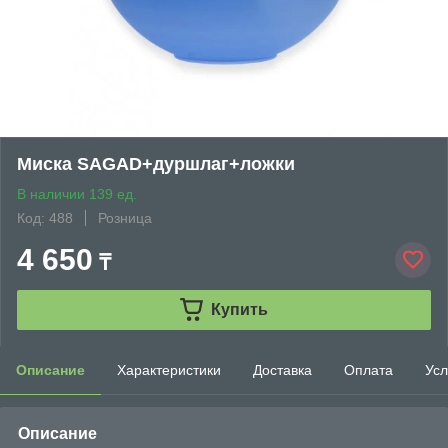
Миска SAGAD+дуршлаг+ложки
В наличии 139 ед.
Код: 488
Розница
4 650
₸
Купить
Описание
Характеристики
Доставка
Оплата
Усл
Описание