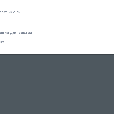
алатник 21см
ция для заказа
0 ₸