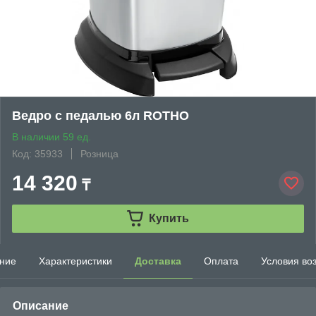
Ведро с педалью 6л ROTHO
В наличии 59 ед.
Код: 35933
Розница
14 320
₸
Купить
ние
Характеристики
Доставка
Оплата
Условия во
Описание