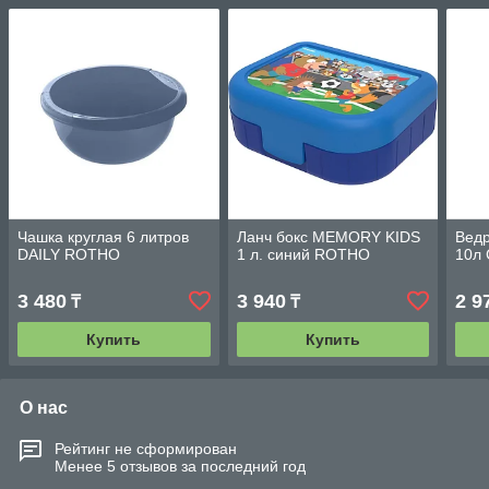
Чашка круглая 6 литров
Ланч бокс MEMORY KIDS
Ведр
DAILY ROTHO
1 л. синий ROTHO
10л 
3 480
3 940
2 9
₸
₸
Купить
Купить
О нас
Рейтинг не сформирован
Менее 5 отзывов за последний год