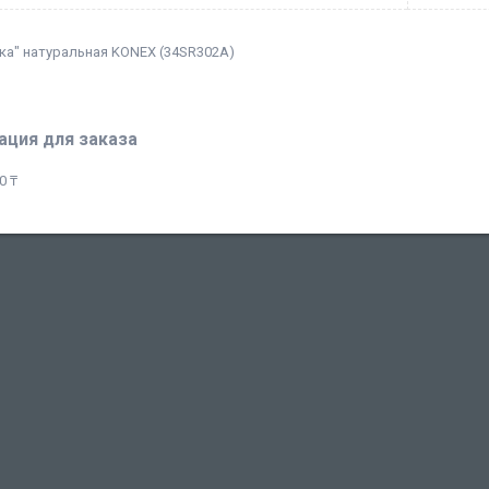
ка" натуральная KONEX (34SR302A)
ция для заказа
0 ₸