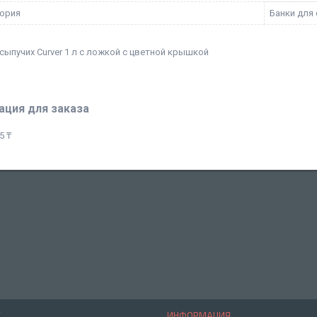
ория
Банки для
сыпучих Curver 1 л с ложкой с цветной крышкой
ция для заказа
5 ₸
Е
ИНФОРМАЦИЯ