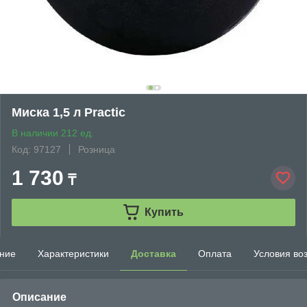
Миска 1,5 л Practic
В наличии 212 ед.
Код: 97127
Розница
1 730
₸
Купить
ние
Характеристики
Доставка
Оплата
Условия во
Описание