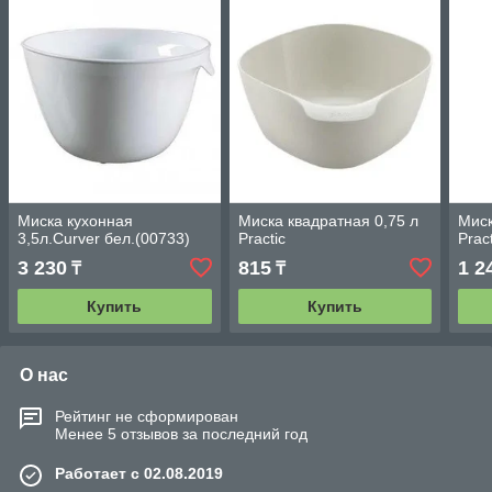
Миска кухонная
Миска квадратная 0,75 л
Миск
3,5л.Curver бел.(00733)
Practic
Pract
3 230
815
1 2
₸
₸
Купить
Купить
О нас
Рейтинг не сформирован
Менее 5 отзывов за последний год
Работает с 02.08.2019