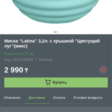
Миска "Latina" 3,2л. с крышкой "Цветущий
луг"(микс)
В наличии 170 ед.
Код: 223111890/0
Розница
2 990
₸
Купить
Описание
Доставка
Оплата
Условия возврата