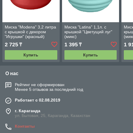
Миска "Modena" 3,2 литра
Миска "Latina" 1,1л. с
Миск
с крышкой с декором
крышкой "Цветущий луг"
крыш
"Игрушки" (красный)
(микс)
(мик
2 725
1 395
1 9
₸
₸
Купить
Купить
О нас
Рейтинг не сформирован
Менее 5 отзывов за последний год
Работает с 02.08.2019
г. Караганда
ул. Бытовая, 25, Караганда, Казахстан
Контакты