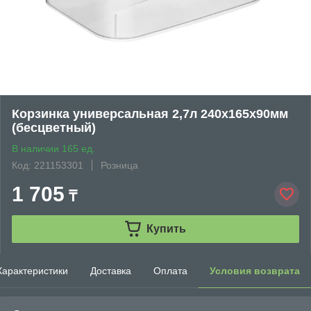
Корзинка универсальная 2,7л 240х165х90мм
(бесцветный)
В наличии 165 ед.
Код: 221153301
Розница
1 705
₸
Купить
Характеристики
Доставка
Оплата
Условия возврата