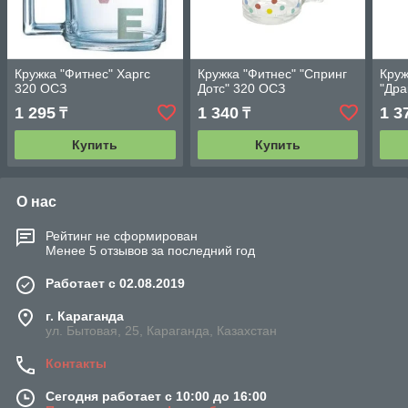
Кружка "Фитнес" Харгс
Кружка "Фитнес" "Спринг
Круж
320 ОСЗ
Дотс" 320 ОСЗ
"Дра
1 295
1 340
1 3
₸
₸
Купить
Купить
О нас
Рейтинг не сформирован
Менее 5 отзывов за последний год
Работает с 02.08.2019
г. Караганда
ул. Бытовая, 25, Караганда, Казахстан
Контакты
Сегодня работает с 10:00 до 16:00