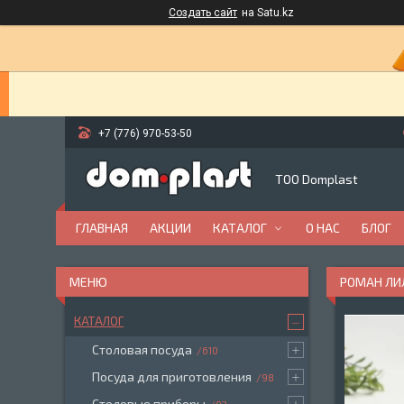
Создать сайт
на Satu.kz
+7 (776) 970-53-50
ТОО Domplast
ГЛАВНАЯ
АКЦИИ
КАТАЛОГ
О НАС
БЛОГ
РОМАН ЛИЛ
КАТАЛОГ
Столовая посуда
610
Посуда для приготовления
98
Столовые приборы