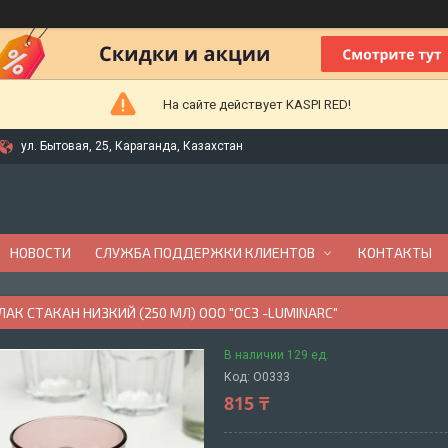
На сайте действует KASPI RED!
ул. Бытовая, 25, Караганда, Казахстан
НОВОСТИ
СЛУЖБА ПОДДЕРЖКИ КЛИЕНТОВ
КОНТАКТЫ
АК СТАКАН НИЗКИЙ (250 МЛ) ООО "ОCЗ -LUMINARC"
В наличии 129 ед.
Код:
O0333
815 ₸