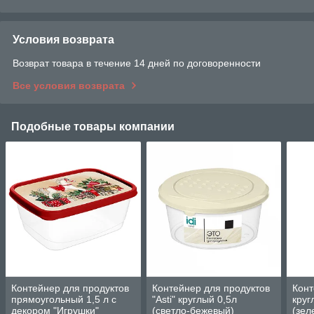
Условия возврата
Возврат товара в течение 14 дней по договоренности
Все условия возврата
Подобные товары компании
Контейнер для продуктов
Контейнер для продуктов
Конт
прямоугольный 1,5 л с
"Asti" круглый 0,5л
круг
декором "Игрушки"
(светло-бежевый)
(зел