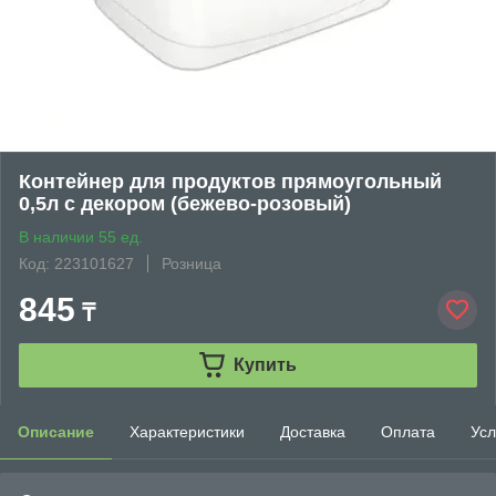
Контейнер для продуктов прямоугольный
0,5л с декором (бежево-розовый)
В наличии 55 ед.
Код: 223101627
Розница
845
₸
Купить
Описание
Характеристики
Доставка
Оплата
Усл