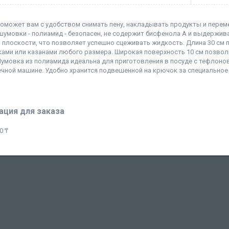
оможет вам с удобством снимать пену, накладывать продукты и перем
шумовки - полиамид - безопасен, не содержит бисфенола А и выдержива
 плоскости, что позволяет успешно сцеживать жидкость. Длина 30 см
ами или казанами любого размера. Широкая поверхность 10 см позвол
Шумовка из полиамида идеальна для приготовления в посуде с тефлоно
чной машине. Удобно хранится подвешенной на крючок за специальное
ция для заказа
0 ₸