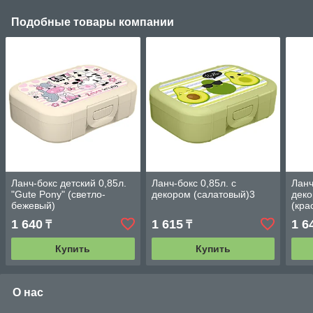
Подобные товары компании
Ланч-бокс детский 0,85л.
Ланч-бокс 0,85л. с
Ланч
"Gute Pony" (светло-
декором (салатовый)3
деко
бежевый)
(кра
1 640
1 615
1 6
₸
₸
Купить
Купить
О нас