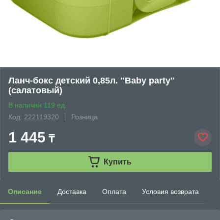
Ланч-бокс детский 0,85л. "Baby party"
(салатовый)
В наличии 119 ед.
Код: 222119320
Розница
1 445
₸
Купить
Описание
Доставка
Оплата
Условия возврата