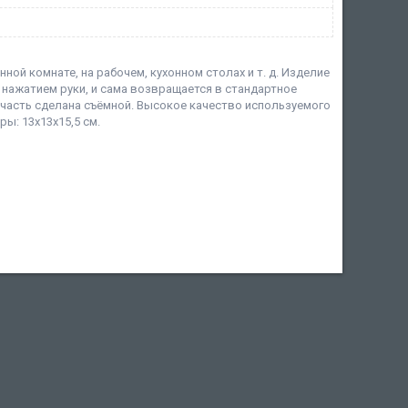
ой комнате, на рабочем, кухонном столах и т. д. Изделие
ажатием руки, и сама возвращается в стандартное
 часть сделана съёмной. Высокое качество используемого
ы: 13х13х15,5 см.