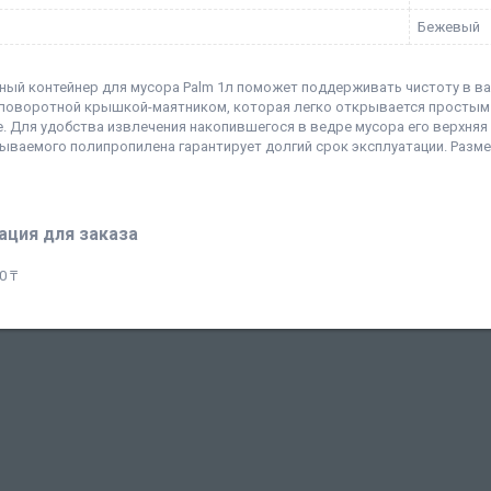
Бежевый
ый контейнер для мусора Palm 1л поможет поддерживать чистоту в ванн
поворотной крышкой-маятником, которая легко открывается простым н
. Для удобства извлечения накопившегося в ведре мусора его верхняя
ываемого полипропилена гарантирует долгий срок эксплуатации. Размер
ция для заказа
0 ₸