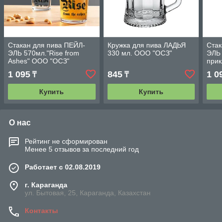
Стакан для пива ПЕЙЛ-
Кружка для пива ЛАДЬЯ
Стак
ЭЛЬ 570мл."Rise from
330 мл. ООО "ОСЗ"
ЭЛЬ
Ashes" ООО "ОСЗ"
при
1 095
845
1 0
₸
₸
Купить
Купить
О нас
Рейтинг не сформирован
Менее 5 отзывов за последний год
Работает с 02.08.2019
г. Караганда
ул. Бытовая, 25, Караганда, Казахстан
Контакты