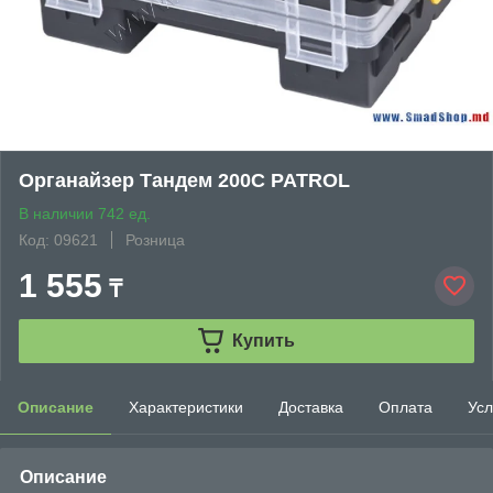
Органайзер Тандем 200С PATROL
В наличии 742 ед.
Код: 09621
Розница
1 555
₸
Купить
Описание
Характеристики
Доставка
Оплата
Усл
Описание