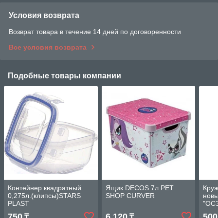
Условия возврата
Возврат товара в течение 14 дней по договоренности
Все условия возврата
Подобные товары компании
Контейнер квадратный
Ящик DECOS 7л PET
Круж
0,275л.(клипсы)STARS
SHOP CURVER
нов
PLAST
"ОС
750
6 120
500
₸
₸