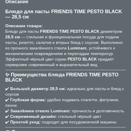
Описание
Блюдо для пасты
FRIENDS TIME PESTO BLACK
— 28,5 см
Описание товара:
Блюдо для пасты
FRIENDS TIME PESTO BLACK
диаметром
28,5 см
— стильная и функциональная посуда для подачи
пасты, ризотто, салатов и вторых блюд с соусом. Выполнено
из прочного закалённого стекла
Luminarc
, устойчивого к
механическим повреждениям и перепадам температур.
Эффектный чёрный цвет серии
PESTO BLACK
придаёт
сервировке современный и выразительный вид.
✨ Преимущества блюда
FRIENDS TIME PESTO
BLACK
✔️
Большой диаметр 28,5 см:
идеально для пасты и блюд с
соусом
✔️
Глубокая форма:
удобно подавать спагетти, фетучини,
пенне
✔️
Закалённое стекло Luminarc:
прочность и долговечность
✔️
Современный дизайн:
стильный чёрный цвет
✔️
Простой уход:
подходит для посудомоечной машины