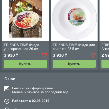
FRIENDS TIME блюдо
FRIENDS TIME блюдо для
FRI
универсальное 26 см
спагетти 28,5 см
блюд
3 930
3 930
2 9
₸
₸
Купить
Купить
О нас
Рейтинг не сформирован
Менее 5 отзывов за последний год
Работает с 02.08.2019