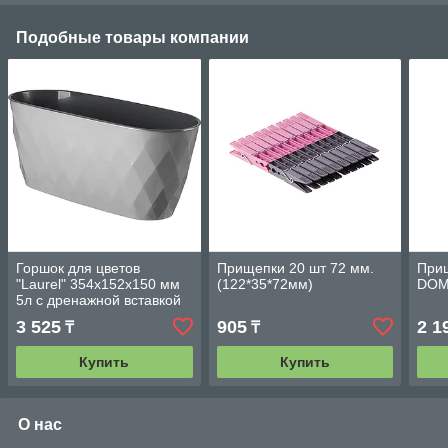
Подобные товары компании
Горшок для цветов
Прищепки 20 шт 72 мм.
Прищ
"Laurel" 354х152х150 мм
(122*35*72мм)
DO
5л с дренажной вставкой
(серый)
3 525
905
2 1
₸
₸
Купить
Купить
О нас