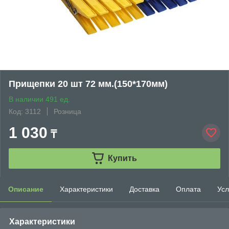
Прищепки 20 шт 72 мм.(150*170мм)
В наличии 491 ед.
Код: 3112
Розница
1 030
₸
Купить
Описание
Характеристики
Доставка
Оплата
Усл
Характеристики