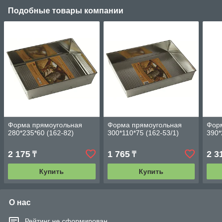
Подобные товары компании
Форма прямоугольная
Форма прямоугольная
Фор
280*235*60 (162-82)
300*110*75 (162-53/1)
390*
2 175
1 765
2 3
₸
₸
Купить
Купить
О нас
Рейтинг не сформирован