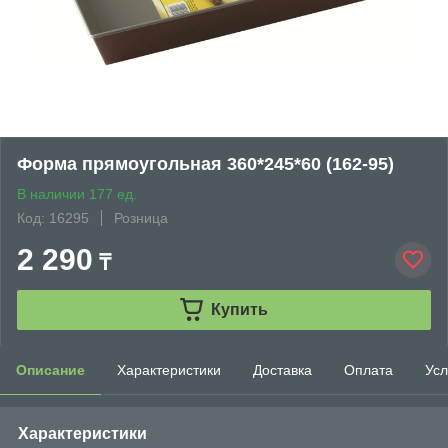
Форма прямоугольная 360*245*60 (162-95)
В наличии 177 ед.
Код: 16295
Розница
2 290
₸
Купить
Описание
Характеристики
Доставка
Оплата
Усл
Характеристики