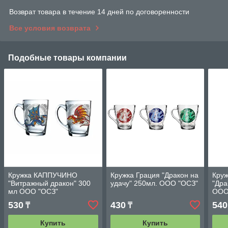
Возврат товара в течение 14 дней по договоренности
Все условия возврата
Подобные товары компании
Кружка КАППУЧИНО
Кружка Грация "Дракон на
Кру
"Витражный дракон" 300
удачу" 250мл. ООО "ОСЗ"
"Дра
мл ООО "ОСЗ"
ООО
530
430
540
₸
₸
Купить
Купить