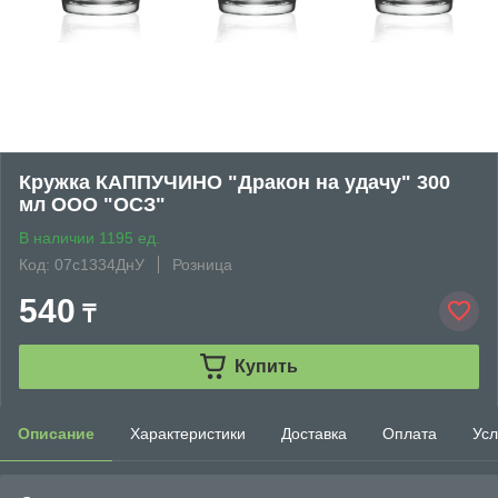
Кружка КАППУЧИНО "Дракон на удачу" 300
мл ООО "ОСЗ"
В наличии 1195 ед.
Код: 07с1334ДнУ
Розница
540
₸
Купить
Описание
Характеристики
Доставка
Оплата
Усл