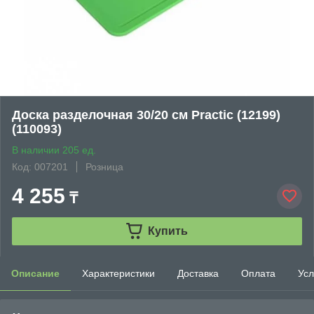
Доска разделочная 30/20 см Practic (12199)
(110093)
В наличии 205 ед.
Код: 007201
Розница
4 255
₸
Купить
Описание
Характеристики
Доставка
Оплата
Усл