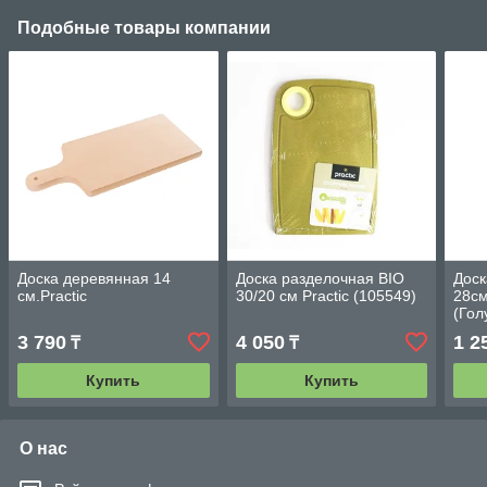
Подобные товары компании
Доска деревянная 14
Доска разделочная BIO
Доск
см.Practic
30/20 см Practic (105549)
28с
(Гол
3 790
4 050
1 2
₸
₸
Купить
Купить
О нас