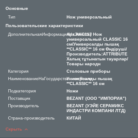
Основные
Тип
Нож универсальный
Пользовательские характеристики
ДополнительнаяИнформацияНаЭтикетку
Арт.AKC117 Нож
универсальный CLASSIC 16
см/Универсалды пышақ
**CLASSIC** 16 см Өндіруші/
Производитель:ATTRIBUTE
Халық тұтынатын тауарлар/
Товары народн
Категория
Столовые приборы
НаименованиеНаГосударственномЯзыке
Универсалды пышақ
**CLASSIC** 16 см
Подкатегория
Ножи
Поставщик
BEZANT (ООО "ИМПОРИА")
Производитель
BEZANT (УЭЙЕ СЕРАМИКС
ИНДАСТРИ КОМПАНИ ЛТД)
Страна-производитель
КИТАЙ
Скрыть