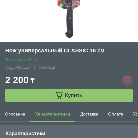
Нож универсальный CLASSIC 16 см
В наличии 80 ед.
Код: AKC117
Розница
2 200
₸
Купить
Описание
Характеристики
Доставка
Оплата
Ус
Характеристики