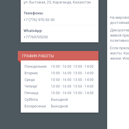
ул. Бытовая, 25, Караганда, Казахстан
На мирово
+7 (776) 970-53-50
достойная
Декоратив
живой при
+77769705350
позитивно
Если прис
жесты. Ка
ГРАФИК РАБОТЫ
жизни. Или
Понедельник
10:00
16:00
13:00
14:00
Вторник
10:00
16:00
13:00
14:00
Среда
10:00
16:00
13:00
14:00
Четверг
10:00
16:00
13:00
14:00
Пятница
10:00
16:00
13:00
14:00
Суббота
Выходной
Воскресенье
Выходной