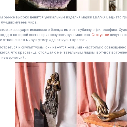
м рынке высоко ценятся уникальные изделия марки EBANO. Ведь это гра
 лучших музеев мира.
ные аксессуары испанского бренда имеют глубинную философию. Худо
роде, к которой слегка прикоснулась рука мастера.
Статуэтки
несут в с
е отношение к миру и утверждают культ красоты.
мотреться к скульптурам, они кажутся живыми - настолько совершенно 
жется, что красавица, стоящая с мечтательным лицом, вот-вот встрепен
 не вернется?..