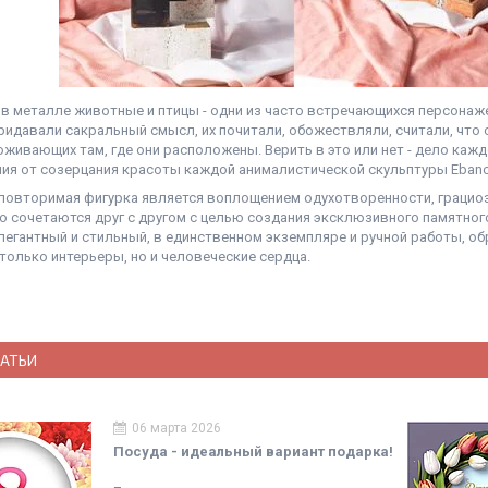
в металле животные и птицы - одни из часто встречающихся персонаже
ридавали сакральный смысл, их почитали, обожествляли, считали, что 
оживающих там, где они расположены. Верить в это или нет - дело каж
ия от созерцания красоты каждой анималистической скульптуры Ebano
повторимая фигурка является воплощением одухотворенности, грациоз
о сочетаются друг с другом с целью создания эксклюзивного памятног
элегантный и стильный, в единственном экземпляре и ручной работы, о
 только интерьеры, но и человеческие сердца.
ТАТЬИ
06 марта 2026
Посуда - идеальный вариант подарка!