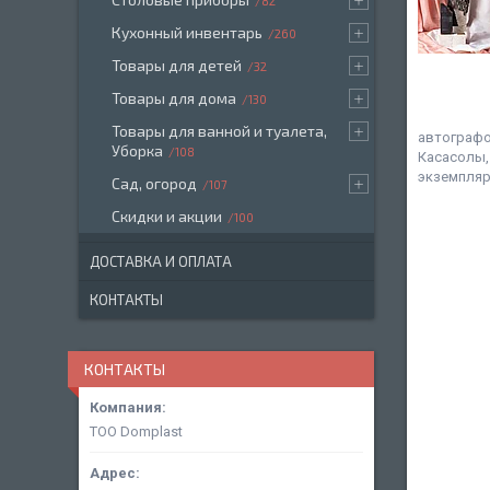
82
Кухонный инвентарь
260
Товары для детей
32
Товары для дома
130
Товары для ванной и туалета,
автографо
Уборка
108
Касасолы,
экземпляре
Сад, огород
107
Скидки и акции
100
ДОСТАВКА И ОПЛАТА
КОНТАКТЫ
КОНТАКТЫ
ТОО Domplast