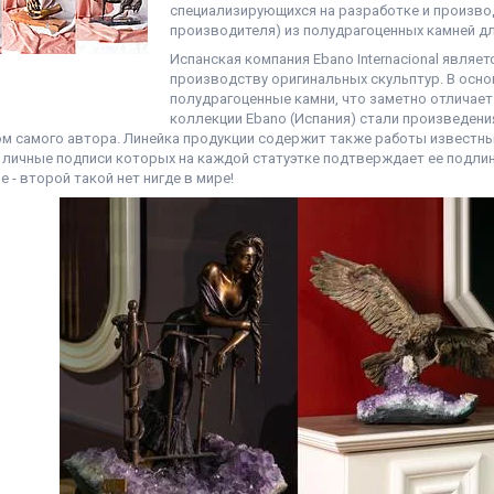
специализирующихся на разработке и произв
производителя) из полудрагоценных камней дл
Испанская компания Ebano Internacional явля
производству оригинальных скульптур. В осн
полудрагоценные камни, что заметно отличае
коллекции Еbano (Испания) стали произведени
м самого автора. Линейка продукции содержит также работы известных
 личные подписи которых на каждой статуэтке подтверждает ее подлин
 - второй такой нет нигде в мире!