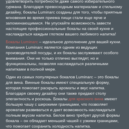
удовлетворить потребности даже самого избирательного
гурмана. Благодаря превосходным материалам и стильному
дизайну, бокалы Luminarc созданы для того, чтобы приятные
мгновения во время приема пищи стали еще ярче и
запоминающимися. Не упускайте возможность завести
настоящие профессиональные бокалы на своей кухне и
наслаждаться каждым глотком вашего любимого напитка!
Бокалы Luminarc
– идеальное дополнение для вашей кухни.
Компания Luminarc является одним из ведущих
производителей посуды, и их бокалы заслуживают особого
внимания. Они не только отлично выглядят, но и
функциональны, позволяя наслаждаться различными
напитками в полной мере.
Один из самых популярных бокалов Luminarc – это бокалы
для вина. Винные бокалы имеют специальную форму,
которая помогает раскрыть ароматы и вкус напитка.
Благодаря своему дизайну они также придают столу
элегантность и роскошь. Бокалы
для красного вина
имеют
большую чашу с широкими границами, что позволяет
ароматам развиваться и дает возможность наслаждаться
полным вкусом напитка. Белое вино требует другой формы
бокала – он обладает меньшей чашей с узкими границами,
что помогает сохранить холодность напитка.